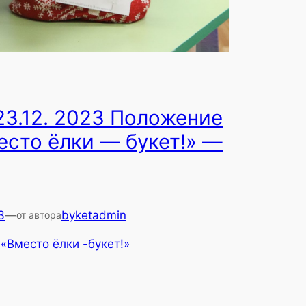
23.12. 2023 Положение
есто ёлки — букет!» —
3
—
byketadmin
от автора
«Вместо ёлки -букет!»