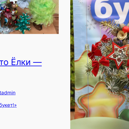
то Ёлки —
tadmin
букет!»