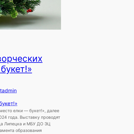
ворческих
букет!»
tadmin
букет!»
есто елки — букет!», далее
024 года. Выставку проводят
да Липецка и МБУ ДО ЭЦ
амента образования