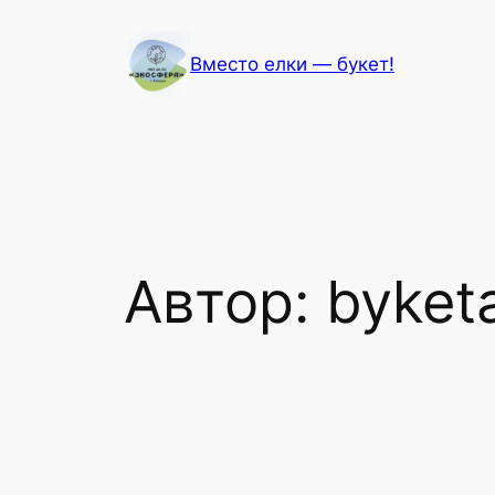
Перейти
к
Вместо елки — букет!
содержимому
Автор:
byket