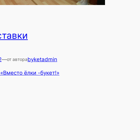
ставки
2
—
byketadmin
от автора
«Вместо ёлки -букет!»