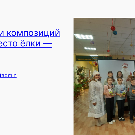
и композиций
есто ёлки —
tadmin